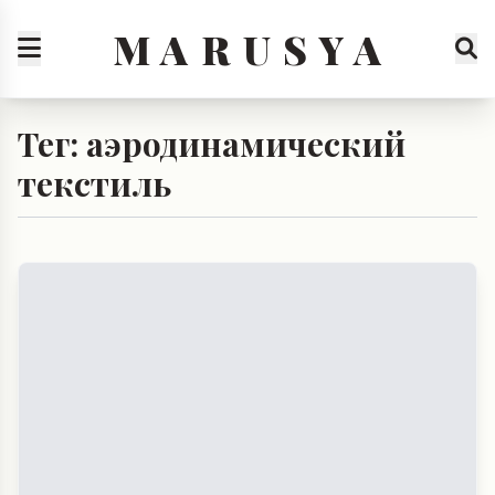
M A R U S Y A
Тег: аэродинамический
текстиль