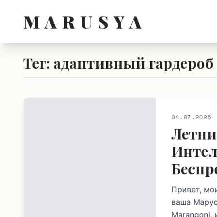
M A R U S Y A
Тег: адаптивный гардероб
04.07.2026
Летни
Интел
Беспр
Привет, мо
ваша Марус
Marangoni,