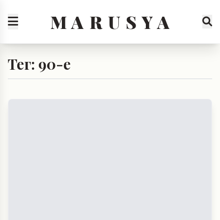
M A R U S Y A
Тег: 90-е