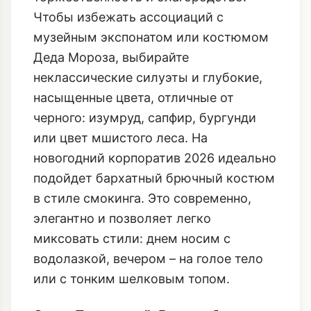
Бархат – это король зимних тканей. Он
сразу придает образу
торжественность и благородство.
Чтобы избежать ассоциаций с
музейным экспонатом или костюмом
Деда Мороза, выбирайте
неклассические силуэты и глубокие,
насыщенные цвета, отличные от
черного: изумруд, сапфир, бургунди
или цвет мшистого леса. На
новогодний корпоратив 2026
идеально
подойдет бархатный брючный костюм
в стиле смокинга. Это современно,
элегантно и позволяет легко
миксовать стили: днем носим с
водолазкой, вечером – на голое тело