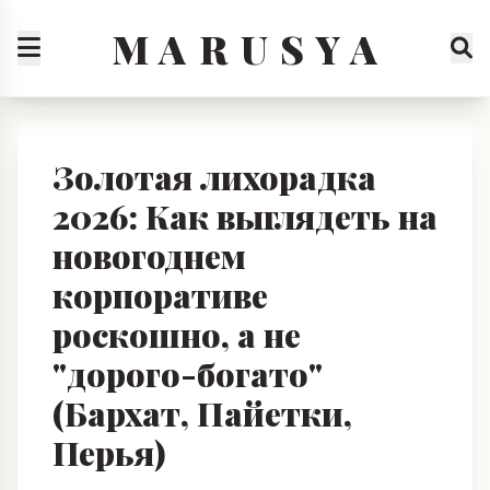
M A R U S Y A
Золотая лихорадка
2026: Как выглядеть на
новогоднем
корпоративе
роскошно, а не
"дорого-богато"