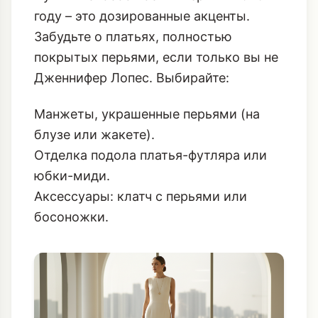
использовать его неумеренно. Наша
цель – шик, а не карнавал.
Лучший способ носить перья в 2026
году – это дозированные акценты.
Забудьте о платьях, полностью
покрытых перьями, если только вы не
Дженнифер Лопес. Выбирайте:
Манжеты, украшенные перьями (на
блузе или жакете).
Отделка подола платья-футляра или
юбки-миди.
Аксессуары: клатч с перьями или
босоножки.