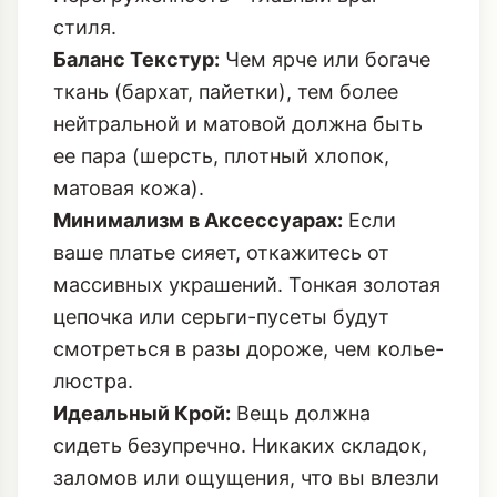
выбрали пайетки, пусть бархат и
перья отдохнут, или наоборот.
Перегруженность – главный враг
стиля.
Баланс Текстур:
Чем ярче или богаче
ткань (бархат, пайетки), тем более
нейтральной и матовой должна быть
ее пара (шерсть, плотный хлопок,
матовая кожа).
Минимализм в Аксессуарах:
Если
ваше платье сияет, откажитесь от
массивных украшений. Тонкая золотая
цепочка или серьги-пусеты будут
смотреться в разы дороже, чем колье-
люстра.
Идеальный Крой:
Вещь должна