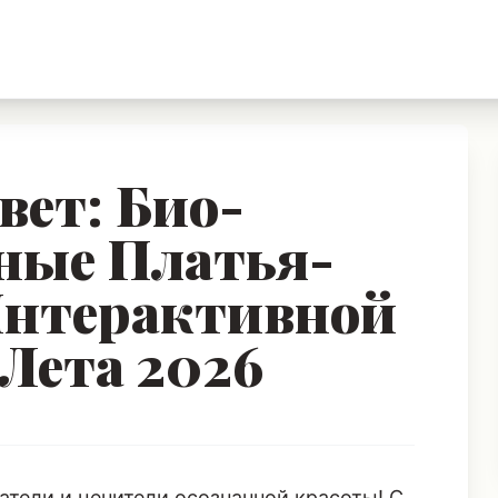
ет: Био-
ные Платья-
Интерактивной
Лета 2026
атели и ценители осознанной красоты! С