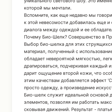
уникального светового шоу. Это именно
которой мы мечтали.
Вспомните, как еще недавно мы говор
к этой невесомости добавилась еще и 
диалога между одеждой и ее обладате
Почему Био-Шелк? Совершенство в Пр
Выбор био-шелка для этих струящихся
материал, полученный с использовани
обладает невероятной мягкостью, лег
драпироваться, подчеркивая каждый из
дарит ощущение второй кожи, что особ
этим качествам добавляется эффект 'С
просто одежду, а произведение искусст
Био-шелк служит идеальной основой 
элементов, позволяя им работать макс
сковывая движений. Результат - платья