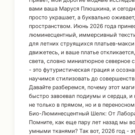
вами ваша Маруся Плюшкина, и сегодн
просто украшает, а буквально оживае
пространством. Июнь 2026 года принес
люминесцентный, иммерсивный тексти
для летних струящихся платьев-макси 
движетесь, и ваше платье откликаетс
света, словно миниатюрное северное с
- это футуристическая грация и осозн
научимся стилизовать до совершенств
Давайте разберемся, почему этот маги
быстро завоевал подиумы и сердца, и 
не только в прямом, но и в переносно
Био-Люминесцентный Шелк: От Лабора
Помните, как еще пару лет назад мы 
умными тканями? Так вот, 2026 год - э