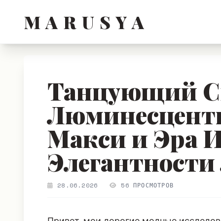
M A R U S Y A
Танцующий Св
Люминесцент
Макси и Эра 
Элегантности 
28.06.2026
56 ПРОСМОТРОВ
Привет, мои дорогие модные исследов