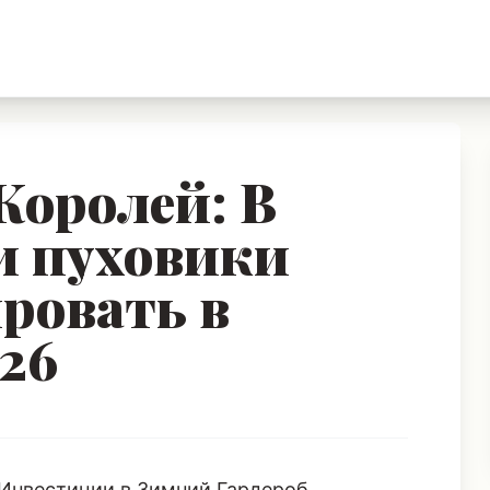
Королей: В
и пуховики
ровать в
026
 Инвестиции в Зимний Гардероб