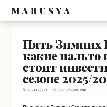
M A R U S Y A
Пять Зимних 
какие пальто 
стоит инвести
сезоне 2025/2
02.11.2025
282 ПРОСМОТРОВ
Плюшкина о Главном: Стратегические