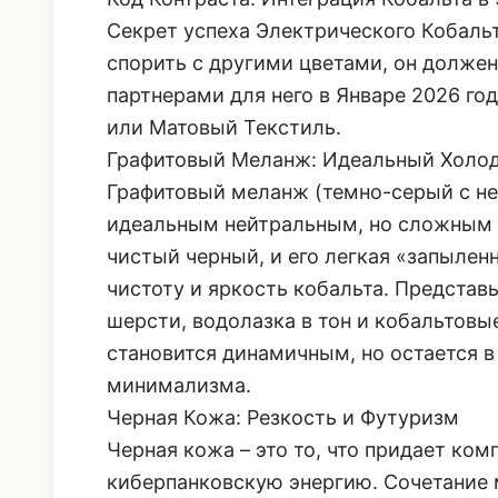
Код Контраста: Интеграция Кобальта в
Секрет успеха Электрического Кобальт
спорить с другими цветами, он долже
партнерами для него в Январе 2026 го
или Матовый Текстиль.
Графитовый Меланж: Идеальный Холо
Графитовый меланж (темно-серый с н
идеальным нейтральным, но сложным ф
чистый черный, и его легкая «запыле
чистоту и яркость кобальта. Представ
шерсти, водолазка в тон и кобальтовы
становится динамичным, но остается в
минимализма.
Черная Кожа: Резкость и Футуризм