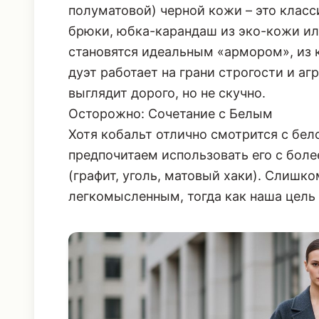
Черная кожа – это то, что придает ко
киберпанковскую энергию. Сочетание м
полуматовой) черной кожи – это клас
брюки, юбка-карандаш из эко-кожи ил
становятся идеальным «армором», из к
дуэт работает на грани строгости и аг
выглядит дорого, но не скучно.
Осторожно: Сочетание с Белым
Хотя кобальт отлично смотрится с бе
предпочитаем использовать его с бол
(графит, уголь, матовый хаки). Слишк
легкомысленным, тогда как наша цель