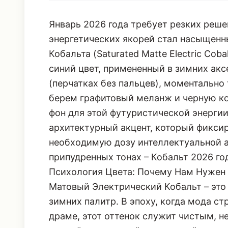
31.01.2026
179 ПРОСМОТРОВ
Январь 2026 года требует резких реш
энергетических якорей стал насыщен
Кобальта (Saturated Matte Electric Cob
синий цвет, примененный в зимних акс
(перчатках без пальцев), моментальн
берем графитовый меланж и черную ко
фон для этой футуристической энергии
архитектурный акцент, который фиксир
необходимую дозу интеллектуальной аг
припудренных тонах – Кобальт 2026 год
Психология Цвета: Почему Нам Нужен
Матовый Электрический Кобальт – это 
зимних палитр. В эпоху, когда мода ст