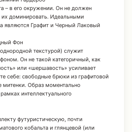
 Зимний Гардероб
а – в его окружении. Он не должен
н их доминировать. Идеальными
да являются Графит и Черный Лаковый
дный Фон
еоднородной текстурой) служит
оном. Он не такой категоричный, как
нность» или «шершавость» усиливает
ьте себе: свободные брюки из графитовой
е митенки. Образ моментально
 рамках интеллектуального