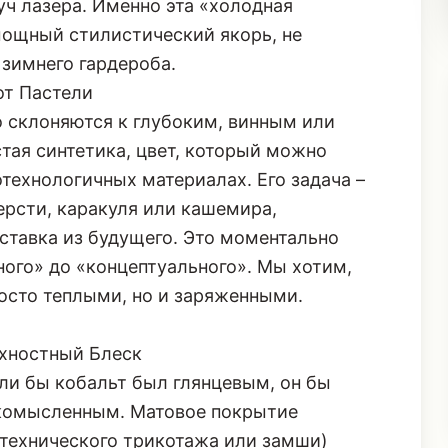
езамутненным источником энергии. Он не
уч лазера. Именно эта «холодная
мощный стилистический якорь, не
зимнего гардероба.
от Пастели
о склоняются к глубоким, винным или
стая синтетика, цвет, который можно
технологичных материалах. Его задача –
ерсти, каракуля или кашемира,
ставка из будущего. Это моментально
ого» до «концептуального». Мы хотим,
осто теплыми, но и заряженными.
рхностный Блеск
ли бы кобальт был глянцевым, он бы