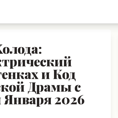
олода:
ктрический
енках и Код
кой Драмы с
 Января 2026