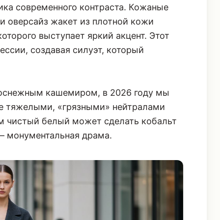
мплекту футуристическую, почти
атового кобальта и глянцевой (или
сика современного контраста. Кожаные
и оверсайз жакет из плотной кожи
оторого выступает яркий акцент. Этот
рессии, создавая силуэт, который
лоснежным кашемиром, в 2026 году мы
ее тяжелыми, «грязными» нейтралами
ом чистый белый может сделать кобальт
 – монументальная драма.