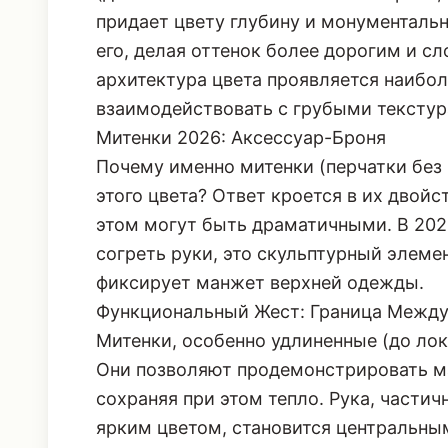
казался слишком спортивным или лег
(достигаемое за счет плотной шерсти,
придает цвету глубину и монументальн
его, делая оттенок более дорогим и 
архитектура цвета
проявляется наибол
взаимодействовать с грубыми тексту
Митенки 2026: Аксессуар-Броня
Почему именно митенки (перчатки без
этого цвета? Ответ кроется в их двойс
этом могут быть драматичными. В 2026
согреть руки, это скульптурный элемен
фиксирует манжет верхней одежды.
Функциональный Жест: Граница Между
Митенки, особенно удлиненные (до лок
Они позволяют продемонстрировать м
сохраняя при этом тепло. Рука, части