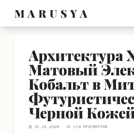
M A R U S Y A
Архитектура Х
Матовый Эле
Кобальт в Мит
Футуристичес
Черной Кожей