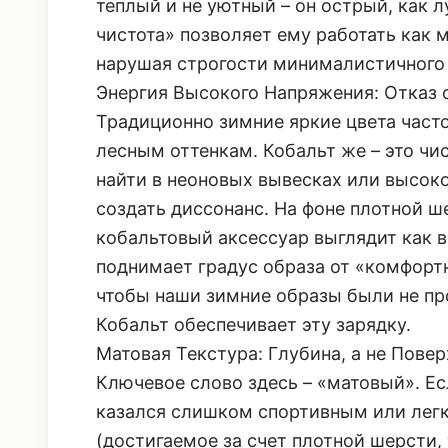
драме, этот оттенок служит чистым, н
теплый и не уютный – он острый, как л
чистота» позволяет ему работать как 
нарушая строгости минималистичного 
Энергия Высокого Напряжения: Отказ 
Традиционно зимние яркие цвета част
лесным оттенкам. Кобальт же – это чи
найти в неоновых вывесках или высоко
создать диссонанс. На фоне плотной ш
кобальтовый аксессуар выглядит как в
поднимает градус образа от «комфортн
чтобы наши зимние образы были не пр
Кобальт обеспечивает эту зарядку.
Матовая Текстура: Глубина, а не Пове
Ключевое слово здесь – «матовый». Ес