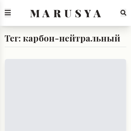
M A R U S Y A
Тег: карбон-нейтральный