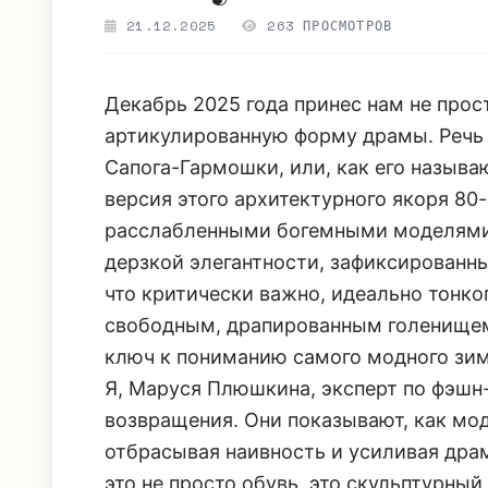
21.12.2025
263 ПРОСМОТРОВ
Декабрь 2025 года принес нам не прост
артикулированную форму драмы. Речь 
Сапога-Гармошки, или, как его называю
версия этого архитектурного якоря 80-
расслабленными богемными моделями. 
дерзкой элегантности, зафиксированн
что критически важно, идеально тонко
свободным, драпированным голенищем
ключ к пониманию самого модного зим
Я, Маруся Плюшкина, эксперт по фэшн
возвращения. Они показывают, как мо
отбрасывая наивность и усиливая драма
это не просто обувь, это скульптурный