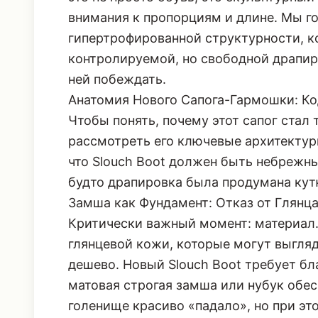
внимания к пропорциям и длине. Мы г
гипертрофированной структурности, к
контролируемой, но свободной драпиров
ней побеждать.
Анатомия Нового Сапога-Гармошки: Ко
Чтобы понять, почему этот сапог стал 
рассмотреть его ключевые архитектур
что Slouch Boot должен быть небрежны
будто драпировка была продумана кут
Замша как Фундамент: Отказ от Глянц
Критически важный момент: материал
глянцевой кожи, которые могут выгляд
дешево. Новый Slouch Boot требует бл
матовая строгая замша или нубук обе
голенище красиво «падало», но при эт