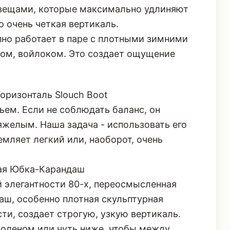
 вещами, которые максимально удлиняют
о очень четкая вертикаль.
но работает в паре с плотными зимними
ом, войлоком. Это создает ощущение
оризонталь Slouch Boot
бъем. Если не соблюдать баланс, он
яжелым. Наша задача - использовать его
емляет легкий или, наоборот, очень
ная Юбка-Карандаш
й элегантности 80-х, переосмысленная
даш, особенно
плотная скульптурная
ти, создает строгую, узкую вертикаль.
коленом или чуть ниже, чтобы между