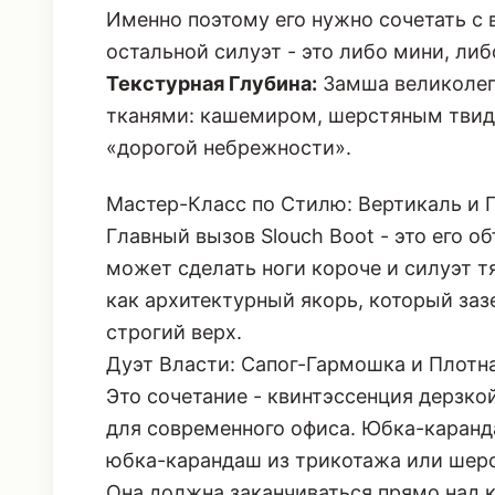
Именно поэтому его нужно сочетать с
остальной силуэт - это либо мини, либ
Текстурная Глубина:
Замша великолеп
тканями: кашемиром, шерстяным твид
«дорогой небрежности».
Мастер-Класс по Стилю: Вертикаль и Г
Главный вызов Slouch Boot - это его о
может сделать ноги короче и силуэт т
как архитектурный якорь, который заз
строгий верх.
Дуэт Власти: Сапог-Гармошка и Плот
Это сочетание - квинтэссенция дерзко
для современного офиса. Юбка-каран
юбка-карандаш из трикотажа
или шерс
Она должна заканчиваться прямо над 