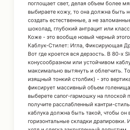
поглощает свет, делая объем более мя
выбираете кожу, то она должна быть н
создать естественные, а не заломанны
шоколад, глубокий антрацит или клас
Коже
- это вообще новый черный этого 
Каблук-Стилет: Игла, Фиксирующая Д
Вот где кроется вся дерзость. В 80-х S
конусообразном или устойчивом каблу
максимально вытянуть и облегчить. То
изящный тонкий столбик) - это вертика
фиксирует массивный объем голенища. 
выберете сапог-гармошку на плоской 
получите расслабленный кантри-стиль
каблука должна быть такой, чтобы он 
горизонтальные складки драпировки. 
хотя и слегка закругленный допустим.