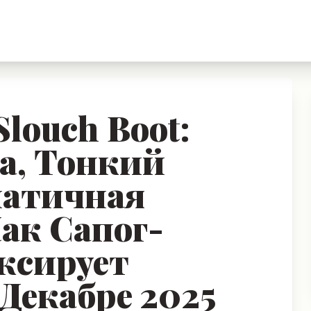
louch Boot:
а, Тонкий
матичная
ак Сапог-
ксирует
 Декабре 2025