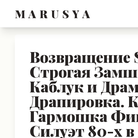
M A R U S Y A
Возвращение S
Строгая Замш
Каблук и Дра
Драпировка. К
Гармошка Фи
Силуэт 80-х в