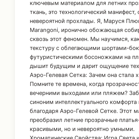
ключевым материалом для летних проз
ткань, это технологический манифест
невероятной прохлады. Я, Маруся Плю
Marangoni, иронично обожающая собир
сквозь этот феномен. Мы научимся, ка
текстуру с облегающими шортами-бокс
футуристическими босоножками на пла
дышит будущим и дарит ощущение тех
Аэро-Гелевая Сетка: Зачем она стала 
Помните те времена, когда прозрачно
вечерними выходами или пляжем? Забуд
синоним интеллектуального комфорта 
благодаря Аэро-Гелевой Сетке. Этот м
преобразил летние прозрачные платья-
красивыми, но и невероятно умными.
Хроматические Свойства: Игра Света 