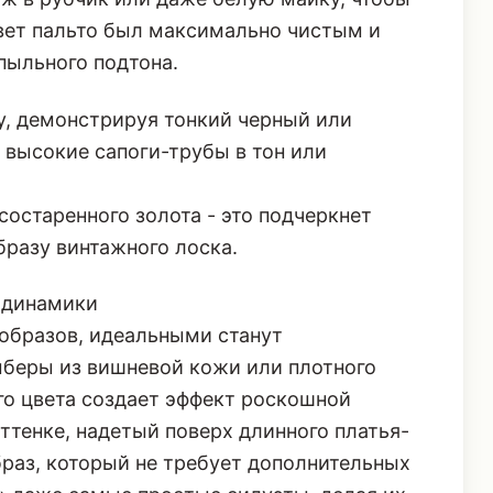
тавками. Если пальто объемное, под
аж в рубчик или даже белую майку, чтобы
цвет пальто был максимально чистым и
пыльного подтона.
у, демонстрируя тонкий черный или
 высокие сапоги-трубы в тон или
состаренного золота - это подчеркнет
бразу винтажного лоска.
 динамики
образов, идеальными станут
мберы из вишневой кожи или плотного
го цвета создает эффект роскошной
ттенке, надетый поверх длинного платья-