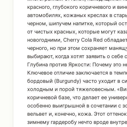
Цвет «Вишневая Кола» - это не прост
многогранный оттенок, находящийся н
красного, глубокого коричневого и ви
автомобилях, кожаных креслах в стары
черном, шипучем напитке, который ост
от чистых красных, которые могут ка
новогодними, Cherry Cola Red облада
черного, но при этом сохраняет манящ
выбирают, когда хотят заявить о себе
Глубина против Яркости: Почему это н
Ключевое отличие заключается в темп
бордовый (Burgundy) часто уходит в с
холодным и порой тяжеловесным. «Виш
коричневой базе, что делает ее униве
особенно выигрышной в сочетании с з