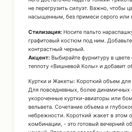
пальто с лакированными вишневыми вс
него достаточно надеть тонкий трикот
не перегрузить силуэт. Важно, чтобы 
насыщенным, без примеси серого или 
Стилизация:
Носите пальто нараспашк
графитовый костюм под ним. Добавьте
контрастный черный.
Акцент:
Выбирайте фурнитуру в цвете 
теплоту «Вишневой Колы» и добавит о
Куртки и Жакеты: Короткий объем для
Для повседневных, более динамичных 
укороченные куртки-авиаторы или бо
вельвета. Сочетание объема и глубоко
небрежности. Короткий жакет в этом о