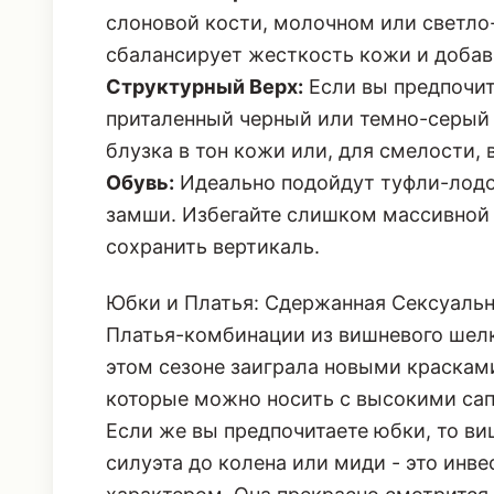
Мягкий Контраст:
Сочетайте их с объе
слоновой кости, молочном или светло
сбалансирует жесткость кожи и добави
Структурный Верх:
Если вы предпочит
приталенный черный или темно-серый б
блузка в тон кожи или, для смелости, 
Обувь:
Идеально подойдут туфли-лодо
замши. Избегайте слишком массивной 
сохранить вертикаль.
Юбки и Платья: Сдержанная Сексуаль
Платья-комбинации из вишневого шелка
этом сезоне заиграла новыми краскам
которые можно носить с высокими сап
Если же вы предпочитаете юбки, то в