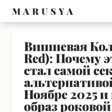
M A R U S Y A
Вишневая Кола
Red): Почему 
стал самой се
альтернативо
Ноябре 2025 и