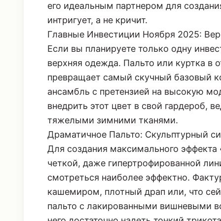
вельвет и, конечно, кожа. Этот оттено
зимнему гардеробу нечто вроде внутре
его идеальным партнером для создани
интригует, а не кричит.
Главные Инвестиции Ноября 2025: Вер
Если вы планируете только одну инвест
верхняя одежда. Пальто или куртка в 
превращает самый скучный базовый ко
ансамбль с претензией на высокую мод
внедрить этот цвет в свой гардероб, в
тяжелыми зимними тканями.
Драматичное Пальто: Скульптурный си
Для создания максимального эффекта
четкой, даже
гипертрофированной лин
смотреться наиболее эффектно. Фактур
кашемиром, плотный драп или, что се