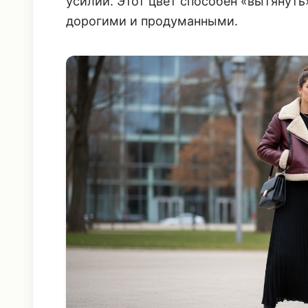
комбинации, - это готовый вечерний о
усилий. Этот цвет способен «вытянуть
дорогими и продуманными.