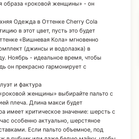
к буквально светится изнутри, добавляя
ннего огня. Именно эта глубина делает
я образа «роковой женщины» - он
хняя Одежда в Оттенке Cherry Cola
ицию в этот цвет, пусть это будет
оттенке «Вишневая Кола» мгновенно
мплект (джинсы и водолазка) в
у. Ноябрь - идеальное время, чтобы
едь он прекрасно гармонирует с
луэт и фактура
 «роковой женщины» выбирайте пальто с
ией плеча
. Длина макси будет
а имеет критическое значение: шерсть с
йчас особенно актуально, шерстяное