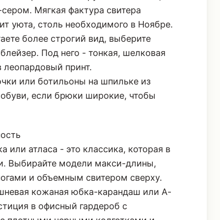
мным трикотажем крупной вязки в цвете
-сером. Мягкая фактура свитера
т уюта, столь необходимого в Ноябре.
аете более строгий вид, выберите
лейзер. Под него - тонкая, шелковая
в леопардовый принт.
чки или ботильоны на шпильке из
обуви, если брюки широкие, чтобы
ность
 или атласа - это классика, которая в
и. Выбирайте модели макси-длины,
огами и объемным свитером сверху.
ишневая кожаная юбка-карандаш или А-