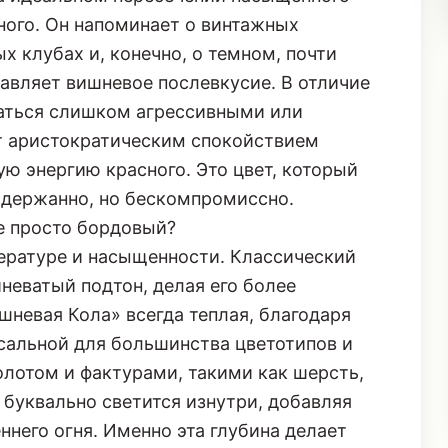
о бордовый. Это сложносочиненный,
а идеальном пересечении насыщенного
нного. Он напоминает о винтажных
х клубах и, конечно, о темном, почти
авляет вишневое послевкусие. В отличие
заться слишком агрессивными или
ет аристократическим спокойствием
ую энергию красного. Это цвет, который
 сдержанно, но бескомпромиссно.
е просто бордовый?
ературе и насыщенности. Классический
иневатый подтон, делая его более
невая Кола» всегда теплая, благодаря
рсальной для большинства цветотипов и
олотом и фактурами, такими как шерсть,