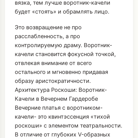
расслабленность, а про
контролируемую драму. Воротник-
качели становится фокусной точкой,
отвлекая внимание от всего
остального и мгновенно придавая
образу аристократичности.
Архитектура Роскоши: Воротник-
Качели в Вечернем Гардеробе
Вечерние платья с воротником-
качели- это квинтэссенция «тихой
роскоши» с элементом театральности.
В отличие от глубоких V-образных
вырезов, качели демонстрируют
роскошь не через прямое обнажение, а
через игру света и тени на ткани.