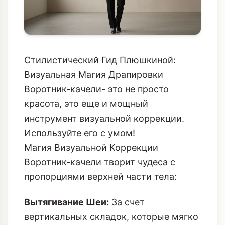
Стилистический Гид Плюшкиной:
Визуальная Магия Драпировки
Воротник-качели- это не просто
красота, это еще и мощный
инструмент визуальной коррекции.
Используйте его с умом!
Магия Визуальной Коррекции
Воротник-качели творит чудеса с
пропорциями верхней части тела:
Вытягивание Шеи:
За счет
вертикальных складок, которые мягко
спадают вниз, создается иллюзия
невероятно длинной и изящной шеи,
даже если драпировка не очень