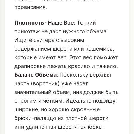
трикотаж не даст нужного объема.
Ищите свитера с высоким
содержанием шерсти или кашемира,
которые имеют вес. Этот вес поможет
драпировке лежать красиво и тяжело.
Баланс Объема:
Поскольку верхняя
часть (воротник) уже несет
значительный объем, низ должен быть
строгим и четким. Идеально подойдут
широкие, но хорошо скроенные
брюки-палаццо из плотной шерсти
или удлиненная шерстяная юбка-
карандаш.
Стилизация с Верхней Одеждой:
При
выборе пальто или пуховика
убедитесь, что воротник-качели не