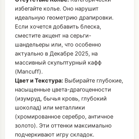
сместите акцент на серьги-
шандельеры или, что особенно
актуально в Декабре 2025, на
массивный скульптурный кафф
(Mancuff)
.
Цвет и Текстура:
Выбирайте глубокие,
насыщенные цвета-драгоценности
(изумруд, бычья кровь, глубокий
шоколад) или металлики
(хромированное серебро, античное
золото). Эти оттенки максимально
подчеркивают игру складок.
Уют и Структура: Cowl Neck в Зимнем
Трикотаже
Для повседневного зимнего гардероба