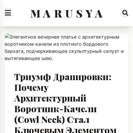
M A R U S Y A
Триумф Драпировки:
Почему
Архитектурный
Воротник-Качели
(Cowl Neck) Стал
Ключевым Элементом
Роскоши Декабря 2025
и Гид по Элегантной