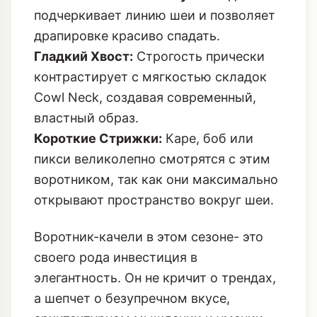
контрастирует с мягкостью складок
Cowl Neck, создавая современный,
властный образ.
Короткие Стрижки:
Каре, боб или
пикси великолепно смотрятся с этим
воротником, так как они максимально
открывают пространство вокруг шеи.
Воротник-качели в этом сезоне- это
своего рода инвестиция в
элегантность. Он не кричит о трендах,
а шепчет о безупречном вкусе,
архитектурном мышлении и умении
работать с объемом и текстурой. Не
упустите шанс освоить эту
скульптурную драпировку в Декабре