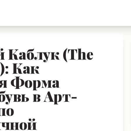
 Каблук (The
): Как
я Форма
увь в Арт-
по
чной