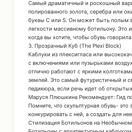
Самый драматичный и роскошный вариа
полированного золота, серебра или ок
буквы C или S. Он может быть полым 
легкости массивному ботильону. Это 
когда вы хотите, чтобы обувь говорила 
3. Прозрачный Куб (The Plexi Block)
Каблуки из плексигласа или высококач
с включениями или пузырьками воздух
отлично работают с яркими колготками
землей. Это самый футуристичный и с
педикюра, если речь идет об открытых
Маруся Плюшкина Рекомендует: Гид по
Помните, что скульптурная обувь- это 
конкурировать с ней, а создать для не
Стилизация Ботильонов на Необычном
Ботильоны с архитектурным каблуком-