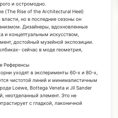
орого и остромодно.
The Rise of the Architectural Heel)
 власти, но в последние сезоны он
анизмом. Дизайнеры, вдохновленные
ка и концептуальным искусством,
емент, достойный музейной экспозиции.
олбиках- сейчас в моде геометрия,
ие Референсы
 корни уходят в эксперименты 60-х и 80-х,
ется чистотой линий и минималистичным
оде Loewe, Bottega Veneta и Jil Sander
й, неотделанный элемент. Это не
нтрастирует с гладкой, лаконичной