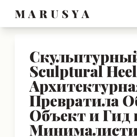
M A R U S Y A
Скульптурный
Sculptural Heel
Архитектурна
Превратила Об
Объект и Гид 
Минималисти