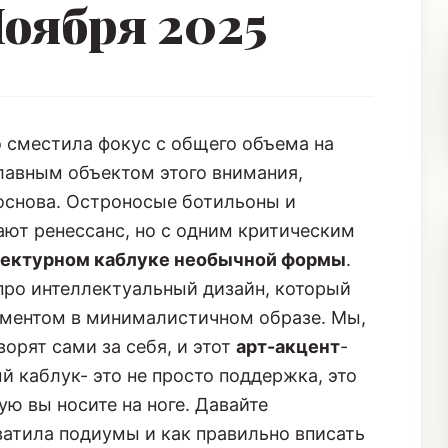
оября 2025
о сместила фокус с общего объема на
лавным объектом этого внимания,
 основа.
Остроносые ботильоны
и
ют ренессанс, но с одним критическим
тектурном каблуке необычной формы
.
 про интеллектуальный дизайн, который
ементом в минималистичном образе. Мы,
орят сами за себя, и этот
арт-акцент
-
й каблук- это не просто поддержка, это
ую вы носите на ноге. Давайте
ватила подиумы и как правильно вписать