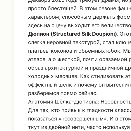
просто блестящей. В этом сезоне фэш
характером, способным держать форму
здесь на сцену выходит его величест
Дюпион (Structured Silk Doupioni)
. Это
слегка неровной текстурой, стал клю
платьев-коконов и объемных юбок. Мы
атласе, а о жесткой, почти осязаемой
образ архитектурной и праздничной д
холодных месяцев. Как стилизовать эт
эффектный шелк и почему он вытеснил
разберемся прямо сейчас.
Анатомия Шёлка-Дюпиона: Неровность
Для тех, кто привык к гладкости клас
показаться «несовершенным». И в это
ткут из двойной нити, часто использу