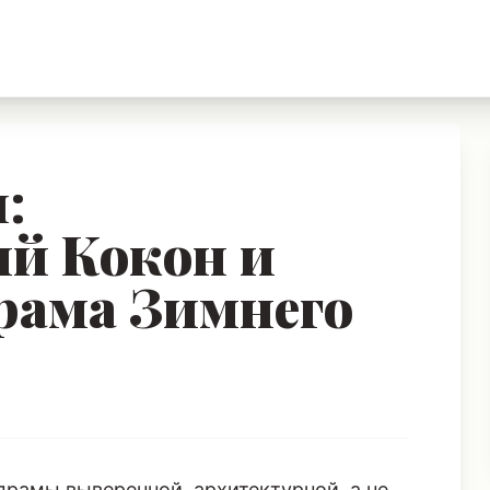
:
й Кокон и
рама Зимнего
драмы выверенной, архитектурной, а не