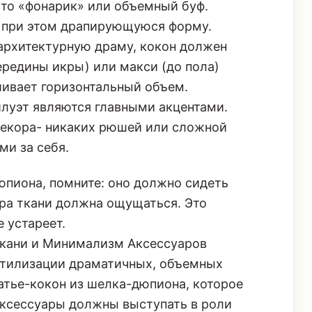
 то «фонарик» или объемный буф.
о при этом драпирующуюся форму.
архитектурную драму, кокон должен
ередины икры) или макси (до пола)
шивает горизонтальный объем.
илуэт являются главными акцентами.
декора- никаких рюшей или сложной
ми за себя.
юпиона, помните: оно должно сидеть
ура ткани должна ощущаться. Это
 устареет.
Ткани и Минимализм Аксессуаров
стилизации драматичных, объемных
латье-кокон из шелка-дюпиона, которое
 аксессуары должны выступать в роли