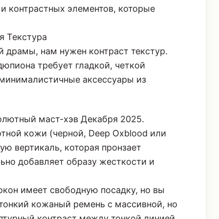
 и контрастных элементов, которые
я Текстура
й драмы, нам нужен контраст текстур.
дюпиона требует гладкой, четкой
 минималистичные аксессуары из
олютный маст-хэв Декабря 2025.
отной кожи (черной, Deep Oxblood или
кую вертикаль, которая пронзает
ьно добавляет образу жесткости и
окон имеет свободную посадку, но вы
 тонкий кожаный ремень с массивной, но
птурный контраст
между тонкой линией