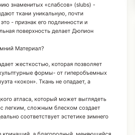
ию знаменитых «слабсов» (slubs) -
идают ткани уникальную, почти
 это - признак его подлинности и
ильная поверхность делает Дюпион
Зимний Материал?
дает жесткостью, которая позволяет
скульптурные формы- от гиперобъемных
эта «кокон». Ткань не опадает, а
дкого атласа, который может выглядеть
 с легким, сложным блеском создает
еально соответствует эстетике зимнего
 кричащий, а благородный, меняющийся