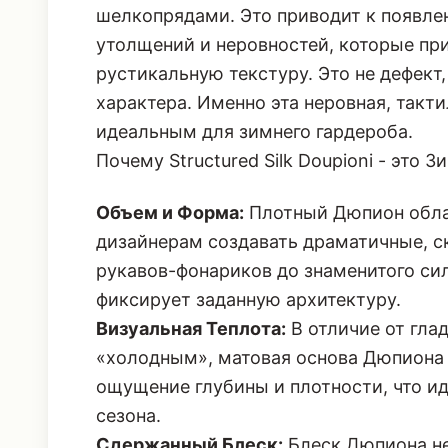
шелкопрядами. Это приводит к появлен
утолщений и неровностей, которые пр
рустикальную текстуру. Это не дефект,
характера. Именно эта неровная, такт
идеальным для зимнего гардероба.
Почему Structured Silk Doupioni - это 
Объем и Форма:
Плотный Дюпион обла
дизайнерам создавать драматичные, 
рукавов-фонариков до знаменитого силу
фиксирует заданную архитектуру.
Визуальная Теплота:
В отличие от гла
«холодным», матовая основа Дюпиона
ощущение глубины и плотности, что ид
сезона.
Сдержанный Блеск:
Блеск Дюпиона не