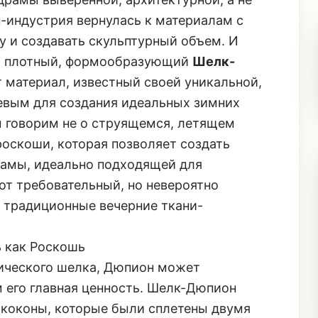
н-индустрия вернулась к материалам с
 и создавать скульптурный объем. И
во плотный, формообразующий
Шелк-
т материал, известный своей уникальной,
чевым для создания идеальных зимних
 говорим не о струящемся, летящем
 роскоши, которая позволяет создать
рамы, идеально подходящей для
от требовательный, но невероятно
 традиционные вечерние ткани-
 как Роскошь
сического шелка, Дюпион может
м его главная ценность. Шелк-Дюпион
я коконы, которые были сплетены двумя