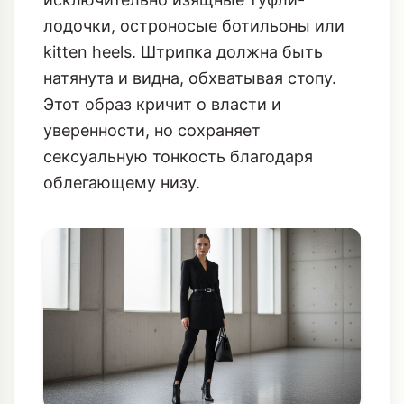
платья. Добавьте тонкий пояс-корсет,
чтобы подчеркнуть талию. Обувь –
исключительно изящные туфли-
лодочки, остроносые ботильоны или
kitten heels. Штрипка должна быть
натянута и видна, обхватывая стопу.
Этот образ кричит о власти и
уверенности, но сохраняет
сексуальную тонкость благодаря
облегающему низу.