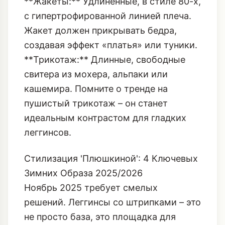
сейчас невероятно актуален, создавая
драматизм в движении).
**Жакеты:** Удлиненные, в стиле 80-х,
с гипертрофированной линией плеча.
Жакет должен прикрывать бедра,
создавая эффект «платья» или туники.
**Трикотаж:** Длинные, свободные
свитера из мохера, альпаки или
кашемира. Помните о тренде на
пушистый трикотаж
– он станет
идеальным контрастом для гладких
леггинсов.
Стилизация 'Плюшкиной': 4 Ключевых
Зимних Образа 2025/2026
Ноябрь 2025 требует смелых