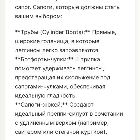
со штрипками незаменимы, так как
они плотно прилегают к ноге и не
скатываются при ношении высоких
сапог. Сапоги, которые должны стать
вашим выбором:
**Трубы (Cylinder Boots):** Прямые,
широкие голенища, в которые
леггинсы легко заправляются.
**Ботфорты-чулки:** Штрипка
помогает удерживать леггинсы,
предотвращая их скольжение под
сапогами-чулками, обеспечивая
идеальную гладкость.
**Сапоги-жокей:** Создают
идеальный преппи-силуэт в сочетании