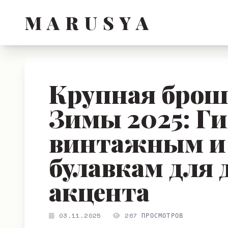
M A R U S Y A
Крупная брош
Зимы 2025: Ги
винтажным и
булавкам для
акцента
03.11.2025
267 ПРОСМОТРОВ