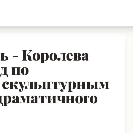
ь - Королева
д по
 скульптурным
 драматичного