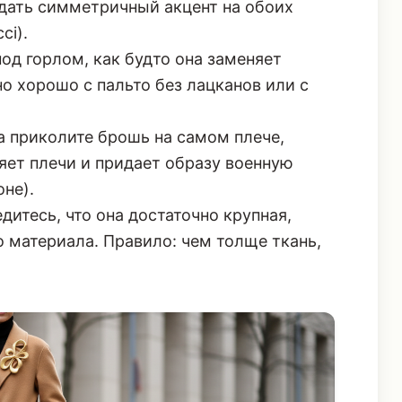
дать симметричный акцент на обоих
ci).
од горлом, как будто она заменяет
но хорошо с пальто без лацканов или с
 приколите брошь на самом плече,
яет плечи и придает образу военную
оне).
итесь, что она достаточно крупная,
о материала. Правило: чем толще ткань,