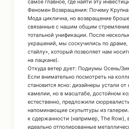
самое главное, где найти эту инвести
Феномен Возвращения: Почему Крупна
Мода циклична, но возвращение брошей
связанные с нашим общим стремлением
тотальной унификации. После несколь
украшений, мы соскучились по драме,
стайлу», который позволяет нам носить
на лацкане).
Откуда ветер дует: Подиумы Осень/Зи
Если внимательно посмотреть на колле
становится ясно: дизайнеры устали от 
камелии, но в масштабе, достойном кор
естественно, предложили сюрреалисти
напоминающие скульптуры из галереи
к сдержанности (например, The Row), 
идеально отполированные металлически