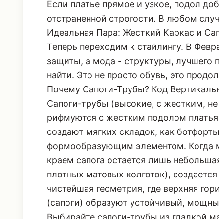
Если платье прямое и узкое, подол до
отстраненной строгости. В любом случ
Идеальная Пара: Жесткий Каркас и Са
Теперь переходим к стайлингу. В Февра
защиты, а мода - структуры, лучшего 
найти. Это не просто обувь, это прод
Почему Сапоги-Трубы? Код Вертикаль
Сапоги-трубы (высокие, с жестким, н
рифмуются с жестким подолом платья.
создают мягких складок, как ботфорты
формообразующим элементом. Когда 
краем сапога остается лишь небольшая
плотных матовых колготок), создается
чистейшая геометрия, где верхняя гор
(сапоги) образуют устойчивый, мощны
Выбирайте сапоги-трубы из гладкой м