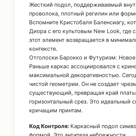
Жесткий подол, поддерживаемый внутр
проволока, плотный регилин или форм
Вспомните Кристобаля Баленсиагу, кот
Диора с его культовым New Look, где 
этот элемент возвращается в минима
контексте.
Отголоски Барокко и Футуризм: Новое
Раньше каркас ассоциировался с крино
максимальной декоративностью. Сегод
чистой геометрии. Он не создает чрез
существующий, превращая край платья
горизонтальный срез. Это идеальный сп
кричащим принтам.
Код Контроля:
Каркасный подол симво
формой. Это антитеза небрежности.