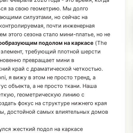
ься за свою геометрию. Мы долго
ающими силуэтами, но сейчас на
 контролируемая, почти инженерная
м этого сезона стало мини-платье, но не
образующим подолом на каркасе
(The
от элемент, требующий плотной шерсти
гновенно превращает мини в
жний край с драматической четкостью.
, я вижу в этом не просто тренд, а
ус объекта, а не просто ткани. Наша
четкую, геометрическую линию с
создать фокус на структуре нижнего края
ты, достойной самых влиятельных домов
улся жесткий подол на каркасе