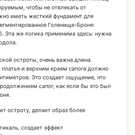
ируемым, чтобы не отвлекать от
жно иметь жесткий фундамент для
егментированное Голенище-Броня:
б
. Эта же логика применима здесь: нужна
одола.
кой остроты, очень важна длина.
платья и верхним краем сапога должно
нтиметров. Это создает ощущение, что
родолжением сапог, как если бы это был
оня.
т остроту, делает образ более
тикаль, создает эффект