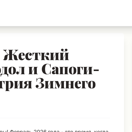
: Жесткий
дол и Сапоги-
етрия Зимнего
ы! Февраль 2026 года - это время, когда