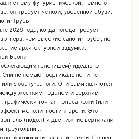
бавляет ему футуристической, немного
ае, он требует четкой, уверенной обуви.
поги-Трубы
ле 2026 года, когда погода требует
партнера, чем высокие сапоги-трубы, не
олжение архитектурной задумки.
ной Брони
е облегающим голенищем) идеально
 Они не ломают вертикаль ног и не
 или slouchy-сапоги. Они сами являются
между жестким подолом и верхним
, графически точная полоса кожи (или
 эффект монолитности и брони. Это
изонталь (подол) и две нижние вертикали
й треугольник.
атовой кожи или плотной замши. Глянец