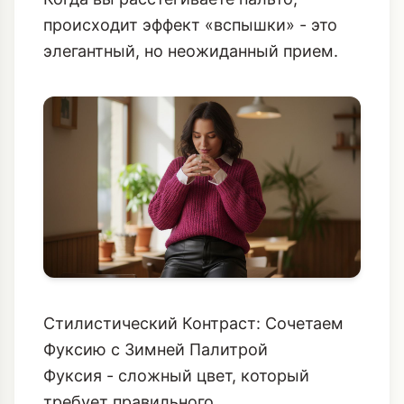
Фуксия под Пальто:
Наденьте тонкий
кашемировый джемпер цвета фуксии
под классическое двубортное пальто.
Когда вы расстегиваете пальто,
происходит эффект «вспышки» - это
элегантный, но неожиданный прием.