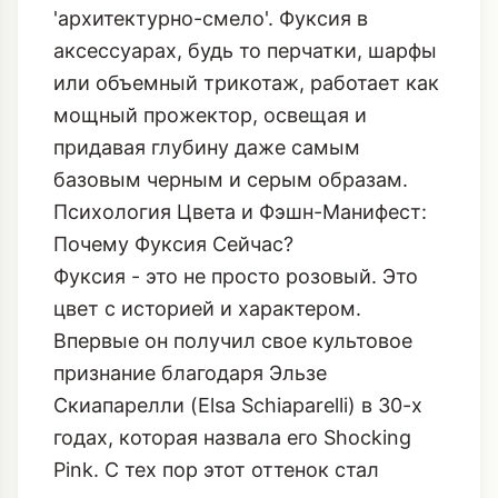
для разрушения монохромной скуки.
Это цвет, который моментально
поднимает градус стиля от 'строго' до
'архитектурно-смело'. Фуксия в
аксессуарах, будь то перчатки, шарфы
или объемный трикотаж, работает как
мощный прожектор, освещая и
придавая глубину даже самым
базовым черным и серым образам.
Психология Цвета и Фэшн-Манифест:
Почему Фуксия Сейчас?
Фуксия - это не просто розовый. Это
цвет с историей и характером.
Впервые он получил свое культовое
признание благодаря Эльзе