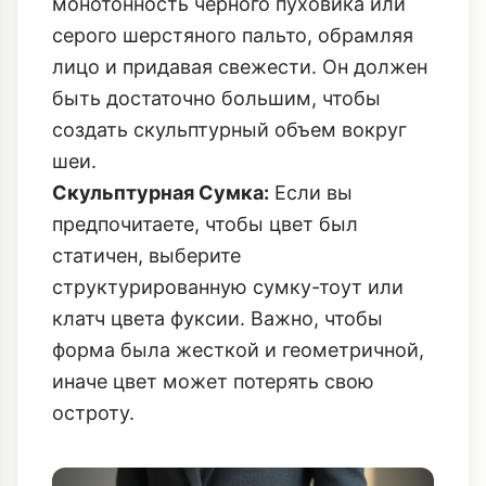
плотного, ворсистого материала (как
альпака или мохер) цвета мадженты -
идеальный якорь. Он разбивает
монотонность черного пуховика или
серого шерстяного пальто, обрамляя
лицо и придавая свежести. Он должен
быть достаточно большим, чтобы
создать скульптурный объем вокруг
шеи.
Скульптурная Сумка:
Если вы
предпочитаете, чтобы цвет был
статичен, выберите
структурированную сумку-тоут или
клатч цвета фуксии. Важно, чтобы
форма была жесткой и геометричной,
иначе цвет может потерять свою