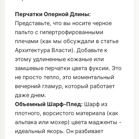
за!). Достаточно одного, но мощного
акцента, который мгновенно перетянет
на себя все внимание и структурирует
образ.
Перчатки Оперной Длины:
Представьте, что вы носите черное
пальто с гипертрофированными
плечами (как мы обсуждали в статье
Архитектура Власти
). Добавьте к
этому удлиненные кожаные или
замшевые перчатки цвета фуксии. Это
не просто тепло, это моментальный
вечерний гламур, который работает
даже днем.
Объемный Шарф-Плед:
Шарф из