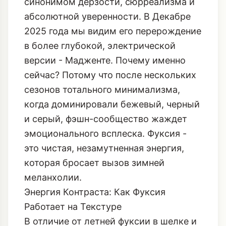
Скиапарелли (Elsa Schiaparelli) в 30-х
годах, которая назвала его Shocking
Pink. С тех пор этот оттенок стал
синонимом дерзости, сюрреализма и
абсолютной уверенности. В Декабре
2025 года мы видим его перерождение
в более глубокой, электрической
версии - Мадженте. Почему именно
сейчас? Потому что после нескольких
сезонов тотального минимализма,
когда доминировали бежевый, черный
и серый, фэшн-сообщество жаждет
эмоционального всплеска. Фуксия -
это чистая, незамутненная энергия,
которая бросает вызов зимней
меланхолии.