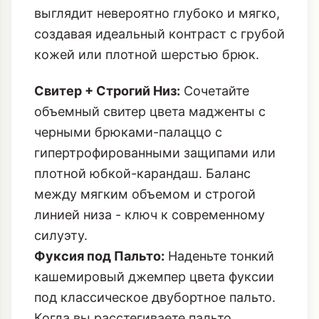
Shocking Fuchsia - это инвестиция в
настроение.
Ворсистый Мохер и
Альпака Оверсайз
в этом оттенке
выглядит невероятно глубоко и мягко,
создавая идеальный контраст с грубой
кожей или плотной шерстью брюк.
Свитер + Строгий Низ:
Сочетайте
объемный свитер цвета мадженты с
черными брюками-палаццо с
гипертрофированными защипами или
плотной юбкой-карандаш. Баланс
между мягким объемом и строгой
линией низа - ключ к современному
силуэту.