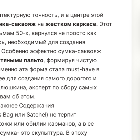
тектурную точность, и в центре этой
умка-саквояж
на
жестком каркасе
. Этот
мам 50-х, вернулся не просто как
рь, необходимый для создания
. Особенно эффектно сумка-саквояж
тяными пальто
, формируя чистую
менно эта форма стала must-have в
ее для создания самого дорогого и
Плюшкина, эксперт по сбору самых
вам об этом.
Важнее Содержания
 Bag или Satchel) не терпит
кожи или обилии карманов, а в ее
сумка- это скульптура. В эпоху