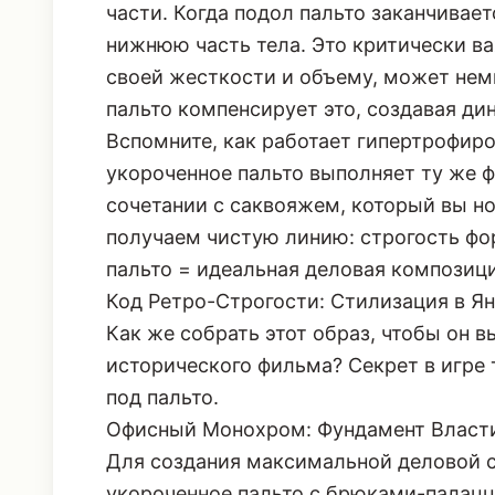
части. Когда подол пальто заканчивает
нижнюю часть тела. Это критически ва
своей жесткости и объему, может нем
пальто компенсирует это, создавая ди
Вспомните, как работает
гипертрофир
укороченное пальто выполняет ту же ф
сочетании с саквояжем, который вы но
получаем чистую линию: строгость фо
пальто = идеальная деловая композици
Код Ретро-Строгости: Стилизация в Я
Как же собрать этот образ, чтобы он в
исторического фильма? Секрет в игре 
под пальто.
Офисный Монохром: Фундамент Власт
Для создания максимальной деловой с
укороченное пальто с брюками-палац