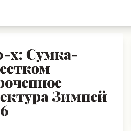
0-х: Сумка-
естком
роченное
тектура Зимней
26