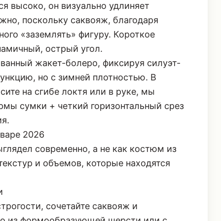
ся высоко, он визуально удлиняет
жно, поскольку саквояж, благодаря
ного «заземлять» фигуру. Короткое
намичный, острый угол.
ованный жакет-болеро
, фиксируя силуэт-
ункцию, но с зимней плотностью. В
сите на сгибе локтя или в руке, мы
рмы сумки + четкий горизонтальный срез
я.
нваре 2026
ыглядел современно, а не как костюм из
текстур и объемов, которые находятся
и
трогости, сочетайте саквояж и
цо из формообразующей шерсти или с