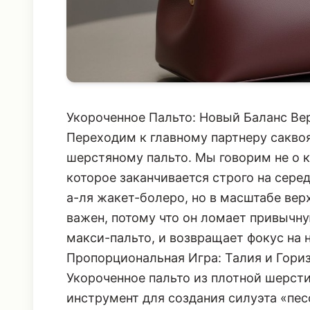
Укороченное Пальто: Новый Баланс Ве
Переходим к главному партнеру саквоя
шерстяному пальто. Мы говорим не о к
которое заканчивается строго на сере
а-ля жакет-болеро, но в масштабе вер
важен, потому что он ломает привычн
макси-пальто, и возвращает фокус на н
Пропорциональная Игра: Талия и Гори
Укороченное пальто из плотной шерст
инструмент для создания силуэта «пес