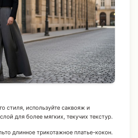
го стиля, используйте саквояж и
лой для более мягких, текучих текстур.
льто длинное трикотажное платье-кокон.