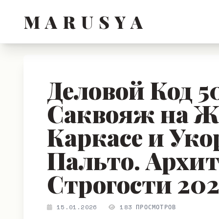
M A R U S Y A
Деловой Код 5
Саквояж на Ж
Каркасе и Уко
Пальто. Архи
Строгости 20
15.01.2026
183 ПРОСМОТРОВ