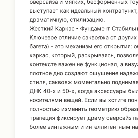
оверсайза и мягких, бесформенных то
выступает как идеальный контрапунк
драматичную, стилизацию.
Жесткий Каркас - Фундамент Стабиль
Ключевое отличие саквояжа от других
багета) - это механизм его открытия:
каркас, который, раскрываясь, позвол
контексте важен не функционал, а виз
плотное дно создают ощущение надежн
стиля, саквояж моментально поднимает
ДНК 40-х и 50-х, когда аксессуары бы
носителями вещей. Если вы хотите пон
полностью изменить геометрию образа
трапеция фиксирует драму оверсайз п
более винтажным и интеллигентным н