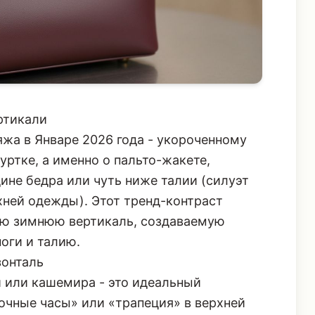
ртикали
жа в Январе 2026 года - укороченному
уртке, а именно о пальто-жакете,
дине бедра или чуть ниже талии (силуэт
хней одежды). Этот тренд-контраст
ую зимнюю вертикаль, создаваемую
оги и талию.
зонталь
и или кашемира - это идеальный
очные часы» или «трапеция» в верхней