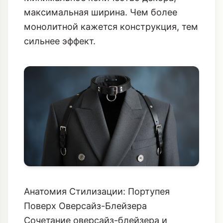
Анатомия Стилизации: Портупея
Поверх Оверсайз-Блейзера
Сочетание оверсайз-блейзера и
портупеи - это квинтэссенция стиля
2026 года. Это диалог между мягкой
властью и жесткой дисциплиной.
Блейзер дает комфорт и объем, а