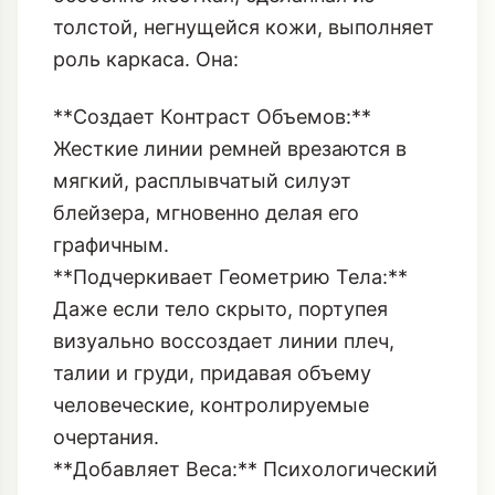
Жесткие линии ремней врезаются в
мягкий, расплывчатый силуэт
блейзера, мгновенно делая его
графичным.
**Подчеркивает Геометрию Тела:**
Даже если тело скрыто, портупея
визуально воссоздает линии плеч,
талии и груди, придавая объему
человеческие, контролируемые
очертания.
**Добавляет Веса:** Психологический
вес этого аксессуара превосходит
любой бриллиант. Это не про
пассивное украшение, это про
активное владение пространством.