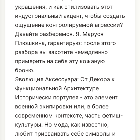
Плюшкина, гарантирую: после этого
разбора вы захотите немедленно
примерить на себя эту кожаную
броню.
Эволюция Аксессуара: От Декора к
Функциональной Архитектуре
Исторически портупея - это элемент
военной экипировки или, в более
современном контексте, часть фетиш-
культуры. Но мода, как известно,
любит присваивать себе символы и
переосмысливать их. В контексте 2026
года портупея потеряла свой узкий
смысл и стала чистой структурой,
инструментом для формообразования.