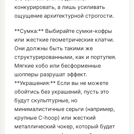
или жесткие геометрические клатчи.
Они должны быть такими же
структурированными, как и портупея.
Мягкие хобо или бесформенные
шопперы разрушат эффект.
**Украшения:** Если вы не можете
обойтись без украшений, пусть это
будут скульптурные, но
минималистичные серьги (например,
крупные C-hoop) или
жесткий
металлический чокер
, который будет
гармонировать с фурнитурой
портупеи. Избегайте многослойности и
излишнего блеска.
**Воротник:** Под блейзером
идеальным выбором станет водолазка