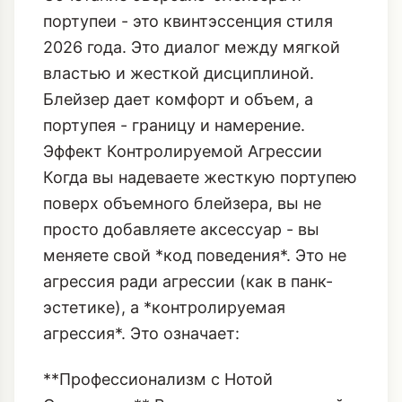
портупея - границу и намерение.
Эффект Контролируемой Агрессии
Когда вы надеваете жесткую портупею
поверх объемного блейзера, вы не
просто добавляете аксессуар - вы
меняете свой *код поведения*. Это не
агрессия ради агрессии (как в панк-
эстетике), а *контролируемая
агрессия*. Это означает:
**Профессионализм с Нотой
Опасности:** Вы сохраняете деловой,
строгий силуэт блейзера, но
добавляете элемент, который говорит
о вашей готовности к борьбе.
**Уверенность в Пропорциях:**