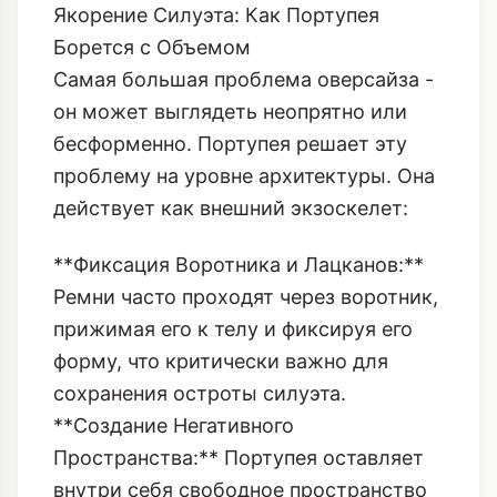
бесформенно. Портупея решает эту
проблему на уровне архитектуры. Она
действует как внешний экзоскелет:
**Фиксация Воротника и Лацканов:**
Ремни часто проходят через воротник,
прижимая его к телу и фиксируя его
форму, что критически важно для
сохранения остроты силуэта.
**Создание Негативного
Пространства:** Портупея оставляет
внутри себя свободное пространство
блейзера, но само ее наличие
заставляет ткань подтянуться и
принять более четкую форму,
особенно в области талии, если ремни