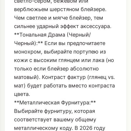
Черный):** Если вы предпочитаете
монохром, выбирайте портупею из
кожи с высоким глянцем или лака (но
только если блейзер абсолютно
матовый). Контраст фактур (глянец vs.
мат) будет работать вместо контраста
цвета.
**Металлическая Фурнитура:**
Выбирайте фурнитуру, которая
соответствует вашему общему
металлическому коду. В 2026 году
предпочтение отдается
оксидированному (темному) серебру
или графитовому металлу, которые не
кричат о себе, а лишь подчеркивают