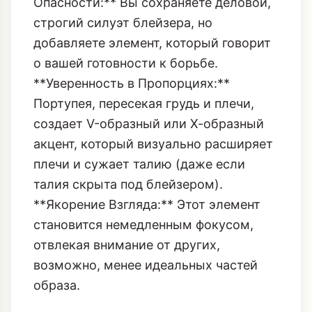
Портупея, пересекая грудь и плечи,
создает V-образный или Х-образный
акцент, который визуально расширяет
плечи и сужает талию (даже если
талия скрыта под блейзером).
**Якорение Взгляда:** Этот элемент
становится немедленным фокусом,
отвлекая внимание от других,
возможно, менее идеальных частей
образа.
Якорение Силуэта: Как Портупея
Борется с Объемом
Самая большая проблема оверсайза -
он может выглядеть неопрятно или