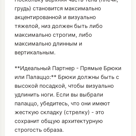
максимально длинным и
вертикальным.
**Идеальный Партнер - Прямые Брюки
или Палаццо:** Брюки должны быть с
высокой посадкой, чтобы визуально
удлинить ноги. Если вы выбрали
палаццо, убедитесь, что они имеют
жесткую складку (стрелку) - это
сохранит общую архитектурную
строгость образа.
**Макси-Юбка с Четкой Формой:**
Если это юбка, то лучше всего
подойдет макси-длина из плотного
материала (шерсть, твид), которая