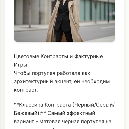
Цветовые Контрасты и Фактурные
Игры
Чтобы портупея работала как
архитектурный акцент, ей необходим
контраст.
**Классика Контраста (Черный/Серый/
Бежевый):** Самый эффектный
вариант - матовая черная портупея на
светло-сером, бежевом или
верблюжьем шерстяном блейзере.
Чем светлее и мягче блейзер, тем
сильнее ударный эффект аксессуара.
**Тональная Драма (Черный/