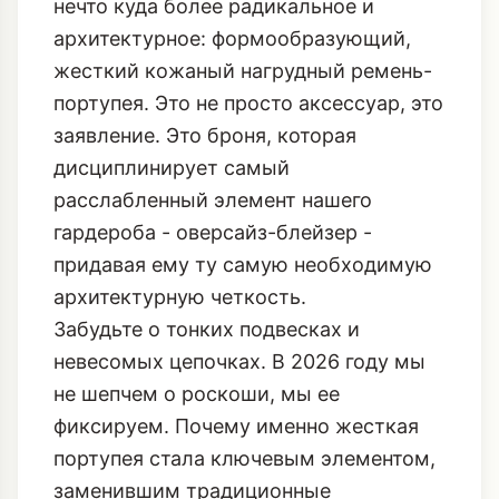
заявление. Это броня, которая
дисциплинирует самый
расслабленный элемент нашего
гардероба - оверсайз-блейзер -
придавая ему ту самую необходимую
архитектурную четкость
.
Забудьте о тонких подвесках и
невесомых цепочках. В 2026 году мы
не шепчем о роскоши, мы ее
фиксируем. Почему именно жесткая
портупея стала ключевым элементом,
заменившим традиционные
украшения, и как стилизовать этот
индустриальный акцент, чтобы создать
ощущение контролируемой агрессии?
Давайте разберемся. Я, Маруся