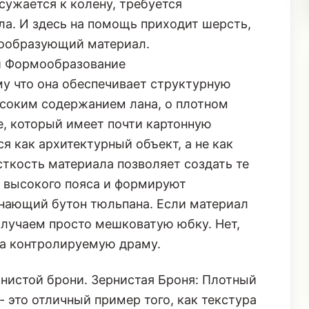
сужается к колену, требуется
а. И здесь на помощь приходит шерсть,
мообразующий материал.
 и Формообразование
у что она обеспечивает структурную
ысоким содержанием лана, о плотном
е, который имеет почти картонную
 как архитектурный объект, а не как
сткость материала позволяет создать те
т высокого пояса и формируют
нающий бутон тюльпана. Если материал
получаем просто мешковатую юбку. Нет,
а контролируемую драму.
рнистой брони.
Зернистая Броня: Плотный
- это отличный пример того, как текстура