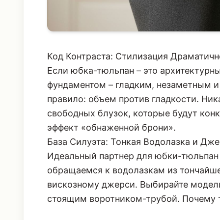
Код Контраста: Стилизация Драматич
Если юбка-тюльпан – это архитектурны
фундаментом – гладким, незаметным и
правило: объем против гладкости. Ник
свободных блузок, которые будут кон
эффект «обнаженной брони».
База Силуэта: Тонкая Водолазка и Дж
Идеальный партнер для юбки-тюльпан –
обращаемся к водолазкам из тончайш
вискозному джерси. Выбирайте модели
стоящим воротником-трубой. Почему т