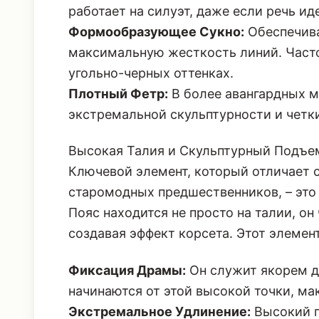
работает на силуэт, даже если речь и
Формообразующее Сукно:
Обеспечива
максимальную жесткость линий. Часто
угольно-черных оттенках.
Плотный Фетр:
В более авангардных м
экстремальной скульптурности и четки
Высокая Талия и Скульптурный Подъе
Ключевой элемент, который отличает 
старомодных предшественников, – это
Пояс находится не просто на талии, он
создавая эффект корсета. Этот элеме
Фиксация Драмы:
Он служит якорем д
начинаются от этой высокой точки, ма
Экстремальное Удлинение:
Высокий п