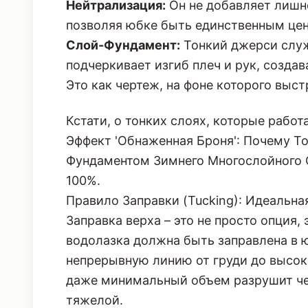
Нейтрализация:
Он не добавляет лишне
позволяя юбке быть единственным це
Слой-Фундамент:
Тонкий джерси служ
подчеркивает изгиб плеч и рук, созда
Это как чертеж, на фоне которого выс
Кстати, о тонких слоях, которые работ
Эффект 'Обнаженная Броня': Почему 
Фундаментом Зимнего Многослойного 
100%.
Правило Заправки (Tucking): Идеальна
Заправка верха – это не просто опция,
водолазка должна быть заправлена в ю
непрерывную линию от груди до высоко
даже минимальный объем разрушит чет
тяжелой.