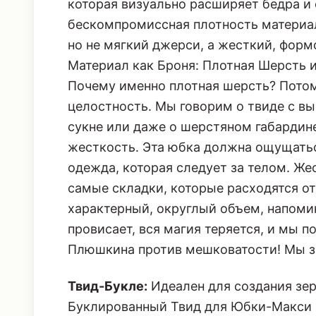
которая визуально расширяет бедра и 
бескомпромиссная плотность материал
но не мягкий джерси, а жесткий, фор
Материал как Броня: Плотная Шерсть
Почему именно плотная шерсть? Потом
целостность. Мы говорим о твиде с в
сукне или даже о шерстяном габардин
жесткость. Эта юбка должна ощущаться
одежда, которая следует за телом. Же
самые складки, которые расходятся о
характерный, округлый объем, напоми
провисает, вся магия теряется, и мы 
Плюшкина против мешковатости! Мы з
Твид-Букле:
Идеален для создания зе
Буклированный Твид для Юбки-Макси