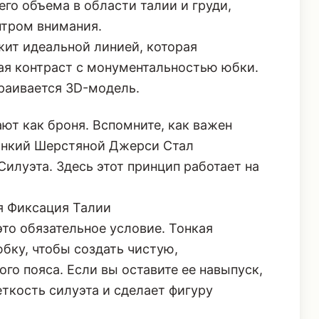
го объема в области талии и груди,
нтром внимания.
ит идеальной линией, которая
вая контраст с монументальностью юбки.
траивается 3D-модель.
ают как броня. Вспомните, как важен
Тонкий Шерстяной Джерси Стал
Силуэта
. Здесь этот принцип работает на
я Фиксация Талии
 это обязательное условие. Тонкая
бку, чтобы создать чистую,
го пояса. Если вы оставите ее навыпуск,
кость силуэта и сделает фигуру