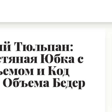
ый Тюльпан:
тяная Юбка с
емом и Код
 Объема Бедер