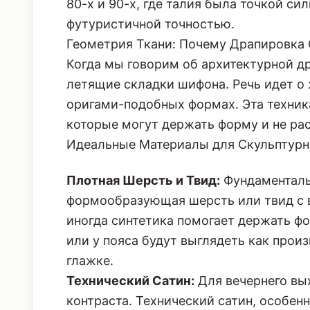
80-х и 90-х, где талия была точкой си
футуристичной точностью.
Геометрия Ткани: Почему Драпировка
Когда мы говорим об архитектурной др
летящие складки шифона. Речь идет о
оригами-подобных формах. Эта техник
которые могут держать форму и не ра
Идеальные Материалы для Скульптур
Плотная Шерсть и Твид:
Фундаменталь
формообразующая шерсть или твид с 
иногда синтетика помогает держать фо
или у пояса будут выглядеть как произ
глажке.
Технический Сатин:
Для вечернего вы
контраста.
Технический сатин
, особен