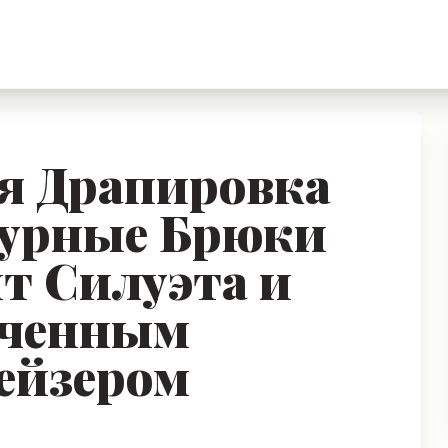
я Драпировка
турные Брюки
т Силуэта и
оченным
ейзером